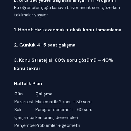
B. Orta Seviyeden Başlayanlar İçin TYT Programı
Bu öğrenciler çoğu konuyu biliyor ancak soru çözerken
takılmalar yaşıyor.
1. Hedef: Hız kazanmak + eksik konu tamamlama
2. Günlük 4–5 saat çalışma
3. Konu Stratejisi: 60% soru çözümü – 40%
konu tekrar
Haftalık Plan
Gün
Çalışma
Pazartesi
Matematik: 2 konu + 80 soru
Salı
Paragraf denemesi + 60 soru
Çarşamba
Fen branş denemeleri
Perşembe
Problemler + geometri