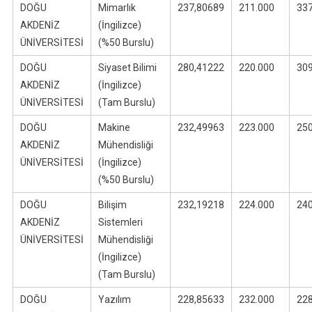
DOĞU
Mimarlık
237,80689
211.000
33
AKDENİZ
(İngilizce)
ÜNİVERSİTESİ
(%50 Burslu)
DOĞU
Siyaset Bilimi
280,41222
220.000
30
AKDENİZ
(İngilizce)
ÜNİVERSİTESİ
(Tam Burslu)
DOĞU
Makine
232,49963
223.000
25
AKDENİZ
Mühendisliği
ÜNİVERSİTESİ
(İngilizce)
(%50 Burslu)
DOĞU
Bilişim
232,19218
224.000
24
AKDENİZ
Sistemleri
ÜNİVERSİTESİ
Mühendisliği
(İngilizce)
(Tam Burslu)
DOĞU
Yazılım
228,85633
232.000
22