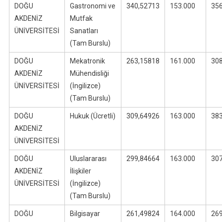
DOĞU
Gastronomi ve
340,52713
153.000
35
AKDENİZ
Mutfak
ÜNİVERSİTESİ
Sanatları
(Tam Burslu)
DOĞU
Mekatronik
263,15818
161.000
30
AKDENİZ
Mühendisliği
ÜNİVERSİTESİ
(İngilizce)
(Tam Burslu)
DOĞU
Hukuk (Ücretli)
309,64926
163.000
38
AKDENİZ
ÜNİVERSİTESİ
DOĞU
Uluslararası
299,84664
163.000
30
AKDENİZ
İlişkiler
ÜNİVERSİTESİ
(İngilizce)
(Tam Burslu)
DOĞU
Bilgisayar
261,49824
164.000
26