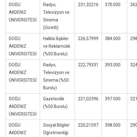
DOĞU
Radyo,
231,32216
370.000
26
AKDENİZ
Televizyon ve
ÜNİVERSİTESİ
Sinema
(Ücretli)
DOĞU
Halkla İlişkiler
226,57999
384.000
29
AKDENİZ
ve Reklamcılık
ÜNİVERSİTESİ
(%50 Burslu)
DOĞU
Radyo,
222,79331
393.000
32
AKDENİZ
Televizyon ve
ÜNİVERSİTESİ
Sinema (%50
Burslu)
DOĞU
Gazetecilik
221,02396
397.000
22
AKDENİZ
(%50 Burslu)
ÜNİVERSİTESİ
DOĞU
Sosyal Bilgiler
220,21597
398.000
29
AKDENİZ
Öğretmenliği