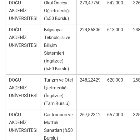
DOĞU
Okul Öncesi
273,47750
542.000
32
AKDENİZ
Öğretmenliği
ÜNİVERSİTESİ
(%50 Burslu)
DOĞU
Bilgisayar
224,86806
613.000
24
AKDENİZ
Teknolojisi ve
ÜNİVERSİTESİ
Bilişim
Sistemleri
(İngilizce)
(%50 Burslu)
DOĞU
Turizm ve Otel
248,22429
620.000
25
AKDENİZ
İşletmeciliği
ÜNİVERSİTESİ
(İngilizce)
(Tam Burslu)
DOĞU
Gastronomi ve
267,52312
657.000
32
AKDENİZ
Mutfak
ÜNİVERSİTESİ
Sanatları (%50
Burslu)