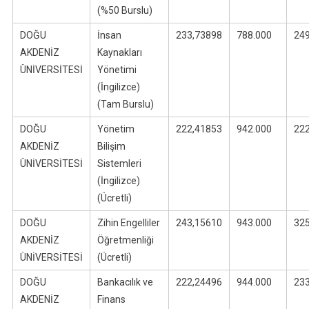
(%50 Burslu)
DOĞU
İnsan
233,73898
788.000
24
AKDENİZ
Kaynakları
ÜNİVERSİTESİ
Yönetimi
(İngilizce)
(Tam Burslu)
DOĞU
Yönetim
222,41853
942.000
22
AKDENİZ
Bilişim
ÜNİVERSİTESİ
Sistemleri
(İngilizce)
(Ücretli)
DOĞU
Zihin Engelliler
243,15610
943.000
32
AKDENİZ
Öğretmenliği
ÜNİVERSİTESİ
(Ücretli)
DOĞU
Bankacılık ve
222,24496
944.000
23
AKDENİZ
Finans