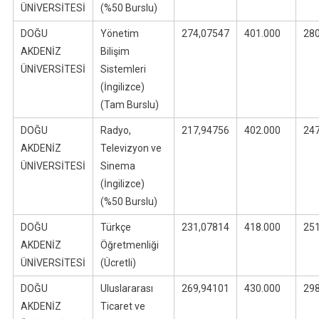
ÜNİVERSİTESİ
(%50 Burslu)
DOĞU
Yönetim
274,07547
401.000
28
AKDENİZ
Bilişim
ÜNİVERSİTESİ
Sistemleri
(İngilizce)
(Tam Burslu)
DOĞU
Radyo,
217,94756
402.000
24
AKDENİZ
Televizyon ve
ÜNİVERSİTESİ
Sinema
(İngilizce)
(%50 Burslu)
DOĞU
Türkçe
231,07814
418.000
25
AKDENİZ
Öğretmenliği
ÜNİVERSİTESİ
(Ücretli)
DOĞU
Uluslararası
269,94101
430.000
29
AKDENİZ
Ticaret ve