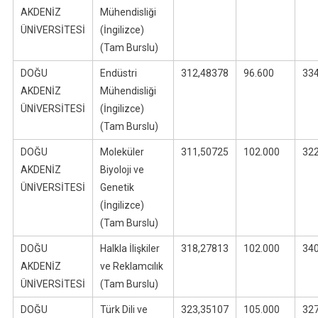
AKDENİZ
Mühendisliği
ÜNİVERSİTESİ
(İngilizce)
(Tam Burslu)
DOĞU
Endüstri
312,48378
96.600
33
AKDENİZ
Mühendisliği
ÜNİVERSİTESİ
(İngilizce)
(Tam Burslu)
DOĞU
Moleküler
311,50725
102.000
32
AKDENİZ
Biyoloji ve
ÜNİVERSİTESİ
Genetik
(İngilizce)
(Tam Burslu)
DOĞU
Halkla İlişkiler
318,27813
102.000
34
AKDENİZ
ve Reklamcılık
ÜNİVERSİTESİ
(Tam Burslu)
DOĞU
Türk Dili ve
323,35107
105.000
32