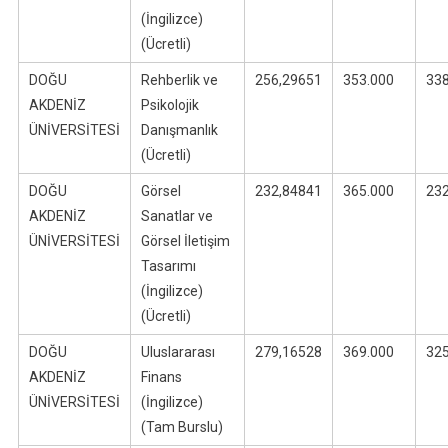
(İngilizce)
(Ücretli)
DOĞU
Rehberlik ve
256,29651
353.000
33
AKDENİZ
Psikolojik
ÜNİVERSİTESİ
Danışmanlık
(Ücretli)
DOĞU
Görsel
232,84841
365.000
23
AKDENİZ
Sanatlar ve
ÜNİVERSİTESİ
Görsel İletişim
Tasarımı
(İngilizce)
(Ücretli)
DOĞU
Uluslararası
279,16528
369.000
32
AKDENİZ
Finans
ÜNİVERSİTESİ
(İngilizce)
(Tam Burslu)