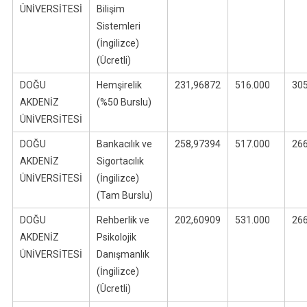
ÜNİVERSİTESİ
Bilişim
Sistemleri
(İngilizce)
(Ücretli)
DOĞU
Hemşirelik
231,96872
516.000
30
AKDENİZ
(%50 Burslu)
ÜNİVERSİTESİ
DOĞU
Bankacılık ve
258,97394
517.000
26
AKDENİZ
Sigortacılık
ÜNİVERSİTESİ
(İngilizce)
(Tam Burslu)
DOĞU
Rehberlik ve
202,60909
531.000
26
AKDENİZ
Psikolojik
ÜNİVERSİTESİ
Danışmanlık
(İngilizce)
(Ücretli)