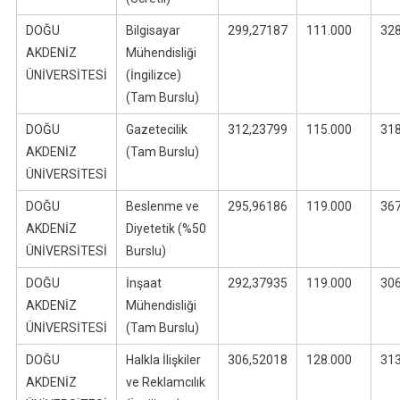
DOĞU
Bilgisayar
299,27187
111.000
32
AKDENİZ
Mühendisliği
ÜNİVERSİTESİ
(İngilizce)
(Tam Burslu)
DOĞU
Gazetecilik
312,23799
115.000
31
AKDENİZ
(Tam Burslu)
ÜNİVERSİTESİ
DOĞU
Beslenme ve
295,96186
119.000
36
AKDENİZ
Diyetetik (%50
ÜNİVERSİTESİ
Burslu)
DOĞU
İnşaat
292,37935
119.000
30
AKDENİZ
Mühendisliği
ÜNİVERSİTESİ
(Tam Burslu)
DOĞU
Halkla İlişkiler
306,52018
128.000
31
AKDENİZ
ve Reklamcılık