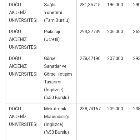
DOĞU
Sağlık
281,35715
196.000
29
AKDENİZ
Yönetimi
ÜNİVERSİTESİ
(Tam Burslu)
DOĞU
Psikoloji
294,37739
206.000
36
AKDENİZ
(Ücretli)
ÜNİVERSİTESİ
DOĞU
Görsel
278,47190
207.000
29
AKDENİZ
Sanatlar ve
ÜNİVERSİTESİ
Görsel İletişim
Tasarımı
(İngilizce)
(%50 Burslu)
DOĞU
Mekatronik
238,74167
209.000
23
AKDENİZ
Mühendisliği
ÜNİVERSİTESİ
(İngilizce)
(%50 Burslu)