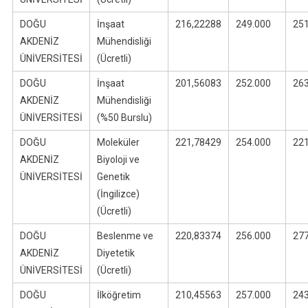
DOĞU
İnşaat
216,22288
249.000
25
AKDENİZ
Mühendisliği
ÜNİVERSİTESİ
(Ücretli)
DOĞU
İnşaat
201,56083
252.000
26
AKDENİZ
Mühendisliği
ÜNİVERSİTESİ
(%50 Burslu)
DOĞU
Moleküler
221,78429
254.000
22
AKDENİZ
Biyoloji ve
ÜNİVERSİTESİ
Genetik
(İngilizce)
(Ücretli)
DOĞU
Beslenme ve
220,83374
256.000
27
AKDENİZ
Diyetetik
ÜNİVERSİTESİ
(Ücretli)
DOĞU
İlköğretim
210,45563
257.000
24