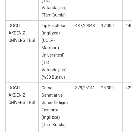
(T.C.
Vatandaşları)
(Tam Burslu)
DOĞU
Tıp Fakültesi
437,29343
17.000
44
AKDENİZ
(İngilizce)
ÜNİVERSİTESİ
(UOLP-
Marmara
Üniversitesi)
(T.C.
Vatandaşları)
(%50 Burslu)
DOĞU
Görsel
379,25141
23.300
42
AKDENİZ
Sanatlar ve
ÜNİVERSİTESİ
Görsel İletişim
Tasarımı
(İngilizce)
(Tam Burslu)