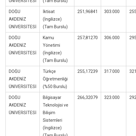
ÜNİVERSİTESİ
(Tam Burslu)
DOĞU
İktisat
251,96841
303.000
25
AKDENİZ
(İngilizce)
ÜNİVERSİTESİ
(Tam Burslu)
DOĞU
Kamu
257,81270
306.000
29
AKDENİZ
Yönetimi
ÜNİVERSİTESİ
(İngilizce)
(Tam Burslu)
DOĞU
Türkçe
255,17239
317.000
32
AKDENİZ
Öğretmenliği
ÜNİVERSİTESİ
(%50 Burslu)
DOĞU
Bilgisayar
266,32079
323.000
29
AKDENİZ
Teknolojisi ve
ÜNİVERSİTESİ
Bilişim
Sistemleri
(İngilizce)
(Tam Burslu)