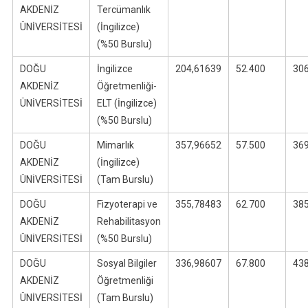
AKDENİZ
Tercümanlık
ÜNİVERSİTESİ
(İngilizce)
(%50 Burslu)
DOĞU
İngilizce
204,61639
52.400
30
AKDENİZ
Öğretmenliği-
ÜNİVERSİTESİ
ELT (İngilizce)
(%50 Burslu)
DOĞU
Mimarlık
357,96652
57.500
36
AKDENİZ
(İngilizce)
ÜNİVERSİTESİ
(Tam Burslu)
DOĞU
Fizyoterapi ve
355,78483
62.700
38
AKDENİZ
Rehabilitasyon
ÜNİVERSİTESİ
(%50 Burslu)
DOĞU
Sosyal Bilgiler
336,98607
67.800
43
AKDENİZ
Öğretmenliği
ÜNİVERSİTESİ
(Tam Burslu)