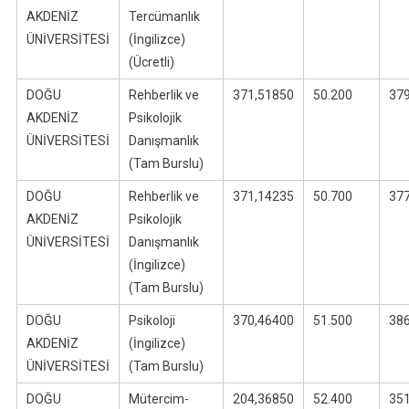
AKDENİZ
Tercümanlık
ÜNİVERSİTESİ
(İngilizce)
(Ücretli)
DOĞU
Rehberlik ve
371,51850
50.200
37
AKDENİZ
Psikolojik
ÜNİVERSİTESİ
Danışmanlık
(Tam Burslu)
DOĞU
Rehberlik ve
371,14235
50.700
37
AKDENİZ
Psikolojik
ÜNİVERSİTESİ
Danışmanlık
(İngilizce)
(Tam Burslu)
DOĞU
Psikoloji
370,46400
51.500
38
AKDENİZ
(İngilizce)
ÜNİVERSİTESİ
(Tam Burslu)
DOĞU
Mütercim-
204,36850
52.400
35