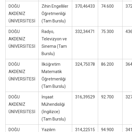
DOĞU
Zihin Engelliler
370,46433
74.600
37
AKDENİZ
Öğretmenliği
ÜNİVERSİTESİ
(Tam Burslu)
DOĞU
Radyo,
332,34471
75.300
43
AKDENİZ
Televizyon ve
ÜNİVERSİTESİ
Sinema (Tam
Burslu)
DOĞU
İlköğretim
324,75078
86.200
36
AKDENİZ
Matematik
ÜNİVERSİTESİ
Öğretmenliği
(Tam Burslu)
DOĞU
İnşaat
316,39529
92.700
32
AKDENİZ
Mühendisliği
ÜNİVERSİTESİ
(İngilizce)
(Tam Burslu)
DOĞU
Yazılım
314,22515
94.900
34