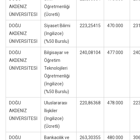
AKDENİZ
Öğretmenliği
ÜNİVERSİTESİ
(Ücretli)
DOĞU
Siyaset Bilimi
223,25415
470.000
23
AKDENİZ
(İngilizce)
ÜNİVERSİTESİ
(%50 Burslu)
DOĞU
Bilgisayar ve
240,08104
477.000
24
AKDENİZ
Öğretim
ÜNİVERSİTESİ
Teknolojileri
Öğretmenliği
(İngilizce)
(%50 Burslu)
DOĞU
Uluslararası
220,86368
478.000
22
AKDENİZ
İlişkiler
ÜNİVERSİTESİ
(İngilizce)
(Ücretli)
DOĞU
Bankacılık ve
263,30355
480.000
30