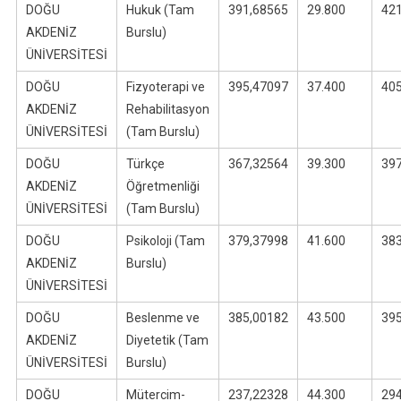
DOĞU
Hukuk (Tam
391,68565
29.800
42
AKDENİZ
Burslu)
ÜNİVERSİTESİ
DOĞU
Fizyoterapi ve
395,47097
37.400
40
AKDENİZ
Rehabilitasyon
ÜNİVERSİTESİ
(Tam Burslu)
DOĞU
Türkçe
367,32564
39.300
39
AKDENİZ
Öğretmenliği
ÜNİVERSİTESİ
(Tam Burslu)
DOĞU
Psikoloji (Tam
379,37998
41.600
38
AKDENİZ
Burslu)
ÜNİVERSİTESİ
DOĞU
Beslenme ve
385,00182
43.500
39
AKDENİZ
Diyetetik (Tam
ÜNİVERSİTESİ
Burslu)
DOĞU
Mütercim-
237,22328
44.300
29