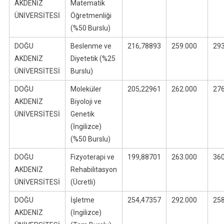
AKDENİZ
Matematik
ÜNİVERSİTESİ
Öğretmenliği
(%50 Burslu)
DOĞU
Beslenme ve
216,78893
259.000
29
AKDENİZ
Diyetetik (%25
ÜNİVERSİTESİ
Burslu)
DOĞU
Moleküler
205,22961
262.000
27
AKDENİZ
Biyoloji ve
ÜNİVERSİTESİ
Genetik
(İngilizce)
(%50 Burslu)
DOĞU
Fizyoterapi ve
199,88701
263.000
36
AKDENİZ
Rehabilitasyon
ÜNİVERSİTESİ
(Ücretli)
DOĞU
İşletme
254,47357
292.000
25
AKDENİZ
(İngilizce)