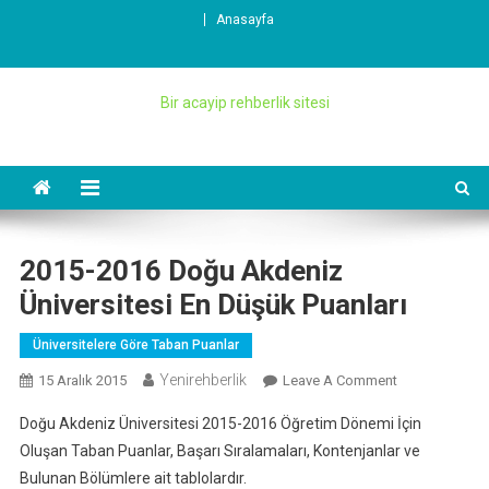
Skip
Anasayfa
to
content
Bir acayip rehberlik sitesi
2015-2016 Doğu Akdeniz
Üniversitesi En Düşük Puanları
Üniversitelere Göre Taban Puanlar
Yenirehberlik
On
15 Aralık 2015
Leave A Comment
2015-
Doğu Akdeniz Üniversitesi 2015-2016 Öğretim Dönemi İçin
2016
Oluşan Taban Puanlar, Başarı Sıralamaları, Kontenjanlar ve
Doğu
Bulunan Bölümlere ait tablolardır.
Akdeniz