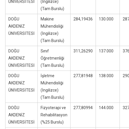
ÜNİVERSİTESİ
(İngilizce)
(Tam Burslu)
DOĞU
Makine
284,19436
130.000
28
AKDENİZ
Mühendisliği
ÜNİVERSİTESİ
(İngilizce)
(Tam Burslu)
DOĞU
Sınıf
311,26290
137.000
37
AKDENİZ
Öğretmenliği
ÜNİVERSİTESİ
(Tam Burslu)
DOĞU
İşletme
277,81948
138.000
29
AKDENİZ
Mühendisliği
ÜNİVERSİTESİ
(İngilizce)
(Tam Burslu)
DOĞU
Fizyoterapi ve
277,80994
144.000
32
AKDENİZ
Rehabilitasyon
ÜNİVERSİTESİ
(%25 Burslu)