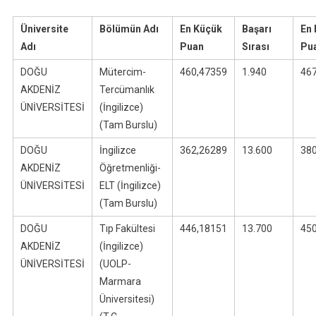
Üniversitesi
En
Üniversite
Bölümün Adı
En Küçük
Başarı
En
Düşük
Adı
Puan
Sırası
Pu
Puanları
DOĞU
Mütercim-
460,47359
1.940
46
AKDENİZ
Tercümanlık
ÜNİVERSİTESİ
(İngilizce)
(Tam Burslu)
DOĞU
İngilizce
362,26289
13.600
38
AKDENİZ
Öğretmenliği-
ÜNİVERSİTESİ
ELT (İngilizce)
(Tam Burslu)
DOĞU
Tıp Fakültesi
446,18151
13.700
45
AKDENİZ
(İngilizce)
ÜNİVERSİTESİ
(UOLP-
Marmara
Üniversitesi)