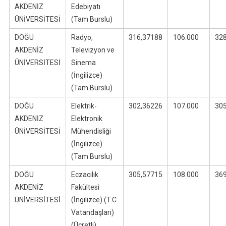
AKDENİZ
Edebiyatı
ÜNİVERSİTESİ
(Tam Burslu)
DOĞU
Radyo,
316,37188
106.000
32
AKDENİZ
Televizyon ve
ÜNİVERSİTESİ
Sinema
(İngilizce)
(Tam Burslu)
DOĞU
Elektrik-
302,36226
107.000
30
AKDENİZ
Elektronik
ÜNİVERSİTESİ
Mühendisliği
(İngilizce)
(Tam Burslu)
DOĞU
Eczacılık
305,57715
108.000
36
AKDENİZ
Fakültesi
ÜNİVERSİTESİ
(İngilizce) (T.C.
Vatandaşları)
(Ücretli)