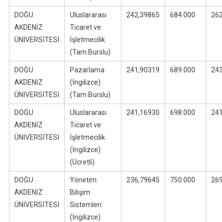
DOĞU
Uluslararası
242,39865
684.000
26
AKDENİZ
Ticaret ve
ÜNİVERSİTESİ
İşletmecilik
(Tam Burslu)
DOĞU
Pazarlama
241,90319
689.000
24
AKDENİZ
(İngilizce)
ÜNİVERSİTESİ
(Tam Burslu)
DOĞU
Uluslararası
241,16930
698.000
24
AKDENİZ
Ticaret ve
ÜNİVERSİTESİ
İşletmecilik
(İngilizce)
(Ücretli)
DOĞU
Yönetim
236,79645
750.000
26
AKDENİZ
Bilişim
ÜNİVERSİTESİ
Sistemleri
(İngilizce)