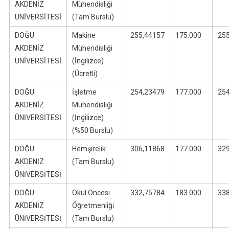
AKDENİZ
Mühendisliği
ÜNİVERSİTESİ
(Tam Burslu)
DOĞU
Makine
255,44157
175.000
25
AKDENİZ
Mühendisliği
ÜNİVERSİTESİ
(İngilizce)
(Ücretli)
DOĞU
İşletme
254,23479
177.000
25
AKDENİZ
Mühendisliği
ÜNİVERSİTESİ
(İngilizce)
(%50 Burslu)
DOĞU
Hemşirelik
306,11868
177.000
32
AKDENİZ
(Tam Burslu)
ÜNİVERSİTESİ
DOĞU
Okul Öncesi
332,75784
183.000
33
AKDENİZ
Öğretmenliği
ÜNİVERSİTESİ
(Tam Burslu)