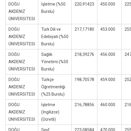
DOĞU
İşletme (%50
220,91423
450.000
22
AKDENİZ
Burslu)
ÜNİVERSİTESİ
DOĞU
Türk Dili ve
217,17180
453.000
25
AKDENİZ
Edebiyatı (%50
ÜNİVERSİTESİ
Burslu)
DOĞU
Sağlık
218,39276
456.000
24
AKDENİZ
Yönetimi (%50
ÜNİVERSİTESİ
Burslu)
DOĞU
Türkçe
198,70578
459.000
25
AKDENİZ
Öğretmenliği
ÜNİVERSİTESİ
(%25 Burslu)
DOĞU
İşletme
216,78856
460.000
21
AKDENİZ
(İngilizce)
ÜNİVERSİTESİ
(Ücretli)
DOĞU
Sınıf
223,08584
470.000
25