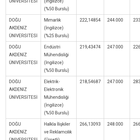
ÜNİVERSİTESİ
(İngilizce)
(%50 Burslu)
DOĞU
Mimarlık
222,14854
244.000
23
AKDENİZ
(İngilizce)
ÜNİVERSİTESİ
(%25 Burslu)
DOĞU
Endüstri
219,43474
247.000
22
AKDENİZ
Mühendisliği
ÜNİVERSİTESİ
(İngilizce)
(%50 Burslu)
DOĞU
Elektrik-
218,54687
247.000
28
AKDENİZ
Elektronik
ÜNİVERSİTESİ
Mühendisliği
(İngilizce)
(%50 Burslu)
DOĞU
Halkla İlişkiler
266,13093
248.000
26
AKDENİZ
ve Reklamcılık
ÜNİVERSİTESİ
(Ücretli)