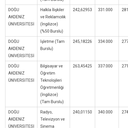
DOĞU
Halkla İlişkiler
242,62953
331.000
28
AKDENİZ
ve Reklamcılık
ÜNİVERSİTESİ
(İngilizce)
(%50 Burslu)
DOĞU
İşletme (Tam
245,18226
334.000
27
AKDENİZ
Burslu)
ÜNİVERSİTESİ
DOĞU
Bilgisayar ve
263,45425
337.000
27
AKDENİZ
Öğretim
ÜNİVERSİTESİ
Teknolojileri
Öğretmenliği
(İngilizce)
(Tam Burslu)
DOĞU
Radyo,
240,01150
340.000
27
AKDENİZ
Televizyon ve
ÜNİVERSİTESİ
Sinema