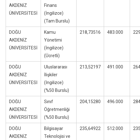
AKDENİZ
Finans
ÜNİVERSİTESİ
(İngilizce)
(Tam Burslu)
DOĞU
Kamu
218,73516
483.000
22
AKDENİZ
Yönetimi
ÜNİVERSİTESİ
(İngilizce)
(Ücretli)
DOĞU
Uluslararası
213,52197
491.000
26
AKDENİZ
İlişkiler
ÜNİVERSİTESİ
(İngilizce)
(%50 Burslu)
DOĞU
Sınıf
204,15280
496.000
28
AKDENİZ
Öğretmenliği
ÜNİVERSİTESİ
(%50 Burslu)
DOĞU
Bilgisayar
235,64922
512.000
23
AKDENİZ
Teknolojisi ve