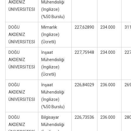
AKDENİZ
Mühendisliği
ÜNİVERSİTESİ
(İngilizce)
(%50 Burslu)
DOĞU
Mimarlık
227,62890
234.000
31
AKDENİZ
(İngilizce)
ÜNİVERSİTESİ
(Ücretli)
DOĞU
İnşaat
227,75948
234.000
22
AKDENİZ
Mühendisliği
ÜNİVERSİTESİ
(İngilizce)
(Ücretli)
DOĞU
İnşaat
226,84029
236.000
26
AKDENİZ
Mühendisliği
ÜNİVERSİTESİ
(İngilizce)
(%50 Burslu)
DOĞU
Bilgisayar
226,73536
236.000
28
AKDENİZ
Mühendisliği