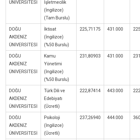
ÜNİVERSİTESİ
İşletmecilik
(İngilizce)
(Tam Burslu)
DOĞU
İktisat
225,71175
431.000
22
AKDENİZ
(İngilizce)
ÜNİVERSİTESİ
(%50 Burslu)
DOĞU
Kamu
231,80903
431.000
23
AKDENİZ
Yönetimi
ÜNİVERSİTESİ
(İngilizce)
(%50 Burslu)
DOĞU
Türk Dili ve
222,87414
443.000
22
AKDENİZ
Edebiyatı
ÜNİVERSİTESİ
(Ücretli)
DOĞU
Psikoloji
237,26940
444.000
36
AKDENİZ
(İngilizce)
ÜNİVERSİTESİ
(Ücretli)