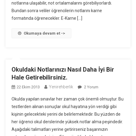
notlarına ulaşabilir, not ortalamalarını görebiliyorlardı.
Bundan sonra veliler öğrencilerin notlarını karne
formatında öğrenecekler. E-Karne […]
Okumaya devam et ->
Okuldaki Notlarınızı Nasıl Daha İyi Bir
Hale Getirebilirsiniz.
Yenirehberlik
Okuldaki
22 Ekim 2013
2 Yorum
Notlarınızı
Okulda yapılan sınavlar her zaman çok önemli olmuştur. Bu
Nasıl
testlerden alınan sonuçlar okul hayatına yön verdiği gibi
Daha
kişinin gelecekteki yerini de belirlemektedir. Bu yüzden de
İyi
her öğrenci okul derslerinde yüksek notlar alma peşindedir.
Bir
Hale
Aşağıdaki talimatları yerine getirirseniz başarınızın
Getirebilirsiniz.