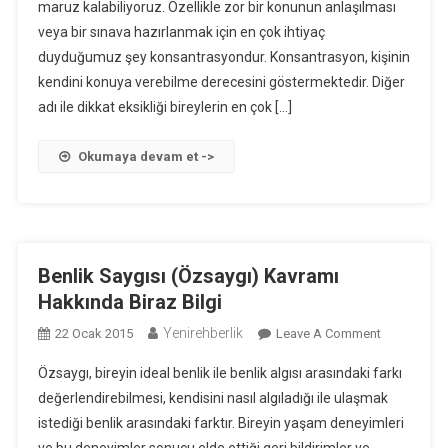
maruz kalabiliyoruz. Özellikle zor bir konunun anlaşılması
Bir
Yazı
veya bir sınava hazırlanmak için en çok ihtiyaç
duyduğumuz şey konsantrasyondur. Konsantrasyon, kişinin
kendini konuya verebilme derecesini göstermektedir. Diğer
adı ile dikkat eksikliği bireylerin en çok […]
Okumaya devam et ->
Benlik Saygısı (Özsaygı) Kavramı
Hakkında Biraz Bilgi
Yenirehberlik
On
22 Ocak 2015
Leave A Comment
Benlik
Özsaygı, bireyin ideal benlik ile benlik algısı arasındaki farkı
Saygısı
değerlendirebilmesi, kendisini nasıl algıladığı ile ulaşmak
(Özsaygı)
istediği benlik arasındaki farktır. Bireyin yaşam deneyimleri
Kavramı
Hakkında