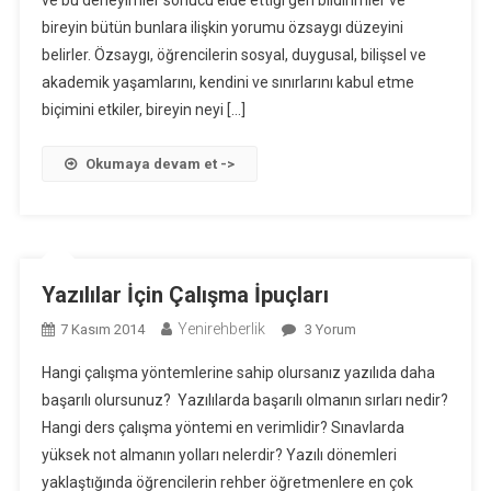
ve bu deneyimler sonucu elde ettiği geri bildirimler ve
Biraz
bireyin bütün bunlara ilişkin yorumu özsaygı düzeyini
Bilgi
belirler. Özsaygı, öğrencilerin sosyal, duygusal, bilişsel ve
akademik yaşamlarını, kendini ve sınırlarını kabul etme
biçimini etkiler, bireyin neyi […]
Okumaya devam et ->
Yazılılar İçin Çalışma İpuçları
Yenirehberlik
Yazılılar
7 Kasım 2014
3 Yorum
İçin
Hangi çalışma yöntemlerine sahip olursanız yazılıda daha
Çalışma
başarılı olursunuz? Yazılılarda başarılı olmanın sırları nedir?
İpuçları
Hangi ders çalışma yöntemi en verimlidir? Sınavlarda
Için
yüksek not almanın yolları nelerdir? Yazılı dönemleri
yaklaştığında öğrencilerin rehber öğretmenlere en çok