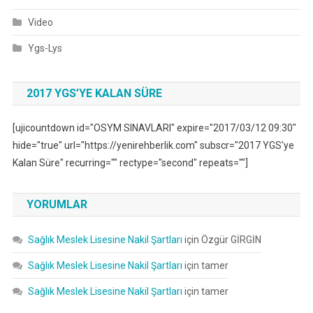
Video
Ygs-Lys
2017 YGS’YE KALAN SÜRE
[ujicountdown id="OSYM SINAVLARI" expire="2017/03/12 09:30"
hide="true" url="https://yenirehberlik.com" subscr="2017 YGS'ye
Kalan Süre" recurring="" rectype="second" repeats=""]
YORUMLAR
Sağlık Meslek Lisesine Nakil Şartları
için
Özgür GİRGİN
Sağlık Meslek Lisesine Nakil Şartları
için
tamer
Sağlık Meslek Lisesine Nakil Şartları
için
tamer