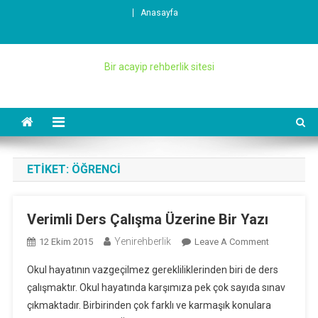
Skip
Anasayfa
to
content
Bir acayip rehberlik sitesi
ETIKET:
ÖĞRENCI
Verimli Ders Çalışma Üzerine Bir Yazı
Yenirehberlik
On
12 Ekim 2015
Leave A Comment
Verimli
Okul hayatının vazgeçilmez gerekliliklerinden biri de ders
Ders
çalışmaktır. Okul hayatında karşımıza pek çok sayıda sınav
Çalışma
çıkmaktadır. Birbirinden çok farklı ve karmaşık konulara
Üzerine