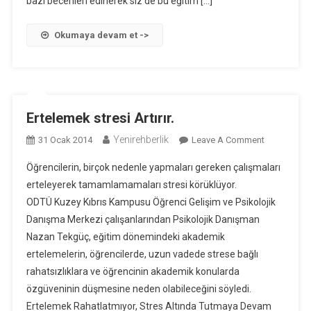
bazı becerileri edinerek siz de bu eğitim […]
Okumaya devam et ->
Ertelemek stresi Artırır.
Yenirehberlik
On
31 Ocak 2014
Leave A Comment
Ertelemek
Öğrencilerin, birçok nedenle yapmaları gereken çalışmaları
Stresi
erteleyerek tamamlamamaları stresi körüklüyor.
Artırır.
ODTÜ Kuzey Kıbrıs Kampusu Öğrenci Gelişim ve Psikolojik
Danışma Merkezi çalışanlarından Psikolojik Danışman
Nazan Tekgüç, eğitim dönemindeki akademik
ertelemelerin, öğrencilerde, uzun vadede strese bağlı
rahatsızlıklara ve öğrencinin akademik konularda
özgüveninin düşmesine neden olabileceğini söyledi.
Ertelemek Rahatlatmıyor, Stres Altında Tutmaya Devam