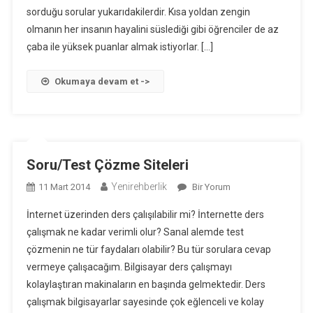
sorduğu sorular yukarıdakilerdir. Kısa yoldan zengin
olmanın her insanın hayalini süslediği gibi öğrenciler de az
çaba ile yüksek puanlar almak istiyorlar. […]
Okumaya devam et ->
Soru/Test Çözme Siteleri
Yenirehberlik
Soru/Test
11 Mart 2014
Bir Yorum
Çözme
İnternet üzerinden ders çalışılabilir mi? İnternette ders
Siteleri
çalışmak ne kadar verimli olur? Sanal alemde test
Için
çözmenin ne tür faydaları olabilir? Bu tür sorulara cevap
vermeye çalışacağım. Bilgisayar ders çalışmayı
kolaylaştıran makinaların en başında gelmektedir. Ders
çalışmak bilgisayarlar sayesinde çok eğlenceli ve kolay