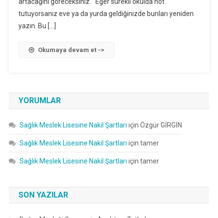
artacağını göreceksiniz. Eğer sürekli okulda not
Için
tutuyorsanız eve ya da yurda geldiğinizde bunları yeniden
yazın. Bu […]
Okumaya devam et ->
YORUMLAR
Sağlık Meslek Lisesine Nakil Şartları
için
Özgür GİRGİN
Sağlık Meslek Lisesine Nakil Şartları
için
tamer
Sağlık Meslek Lisesine Nakil Şartları
için
tamer
SON YAZILAR