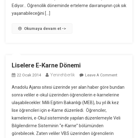
Ediyor… Öğrencilik döneminde erteleme davranışının çok sık
yaşanabileceğini […]
Okumaya devam et ->
Liselere E-Karne Dönemi
Yenirehberlik
On
22 Ocak 2014
Leave A Comment
Liselere
Anadolu Ajansı sitesi üzerinde yer alan haber göre bundan
E-
sonra veliler e-okul üzerinden öğrencilerin e-karnelerine
Karne
ulaşabilecekler. Milli Eğitim Bakanlığı (MEB), bu yıl ilk kez
Dönemi
lise öğrencileri için e-Karne düzenledi. Öğrenciler,
karnelerini, e-Okul sisteminde yapılan düzenlemeyle Veli
Bilgilendirme Sisteminin “e-Karne” bölümünden
görebilecek. Zaten veliler VBS üzerinden öğrencilerin